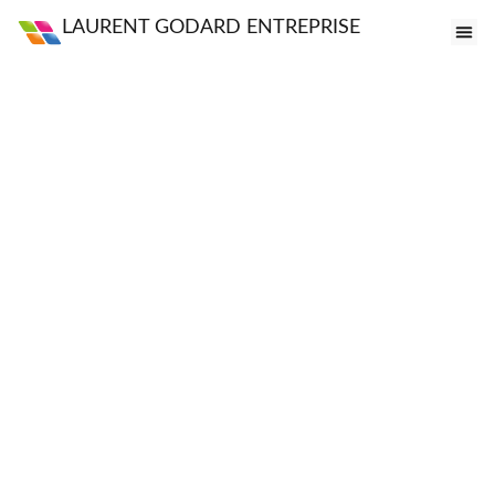
LAURENT GODARD ENTREPRISE
FE
VI
PO
S