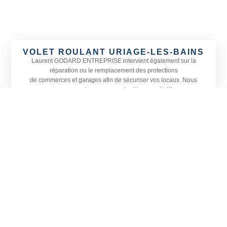
VOLET ROULANT URIAGE-LES-BAINS
Laurent GODARD ENTREPRISE
intervient également sur la
réparation ou le remplacement des protections
de commerces et garages afin de sécuriser vos locaux. Nous
proposons une large gamme de rideaux métalliques
adaptés à toutes les devantures ainsi que le remplacement de
vitrines, petites ou grandes, sur Uriage-les-Bains
et dans les communes alentours.
Actif sur tout le département de l’
Isère, Laurent GODARD
ENTREPRISE est spécialisé en menuiserie, vitrerie et miroiterie.
Située à Vizille, notre entreprise prend également en charge
l’installation de vérandas et la pose de stores en Isère, sur
Uriage-les-Bains et sa région.
CONTACTEZ-NOUS