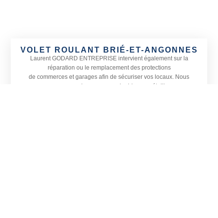
VOLET ROULANT BRIÉ-ET-ANGONNES
Laurent GODARD ENTREPRISE
intervient également sur la
réparation ou le remplacement des protections
de commerces et garages afin de sécuriser vos locaux. Nous
proposons une large gamme de rideaux métalliques
adaptés à toutes les devantures ainsi que le remplacement de
vitrines, petites ou grandes, sur Brié-et-Angonnes
et dans les communes alentours.
Actif sur tout le département de l’
Isère, Laurent GODARD
ENTREPRISE est spécialisé en menuiserie, vitrerie et miroiterie.
Située à Vizille, notre entreprise prend également en charge
l’installation de vérandas et la pose de stores en Isère, sur Brié-
et-Angonnes et sa région.
CONTACTEZ-NOUS