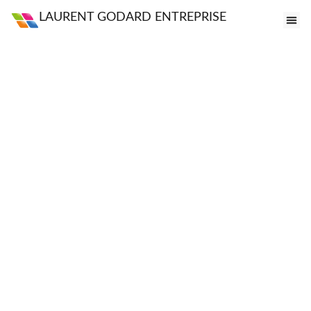
LAURENT GODARD ENTREPRISE
FE
VI
PO
S