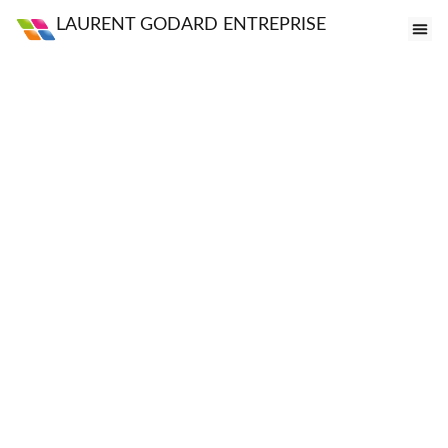
LAURENT GODARD ENTREPRISE
FE
VI
PO
S