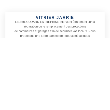
VITRIER JARRIE
Laurent GODARD ENTREPRISE
intervient également sur la
réparation ou le remplacement des protections
de commerces et garages afin de sécuriser vos locaux. Nous
proposons une large gamme de rideaux métalliques
adaptés à toutes les devantures ainsi que le remplacement de
vitrines, petites ou grandes, sur Jarrie
et dans les communes alentours.
Actif sur tout le département de l’
Isère, Laurent GODARD
ENTREPRISE est spécialisé en menuiserie, vitrerie et miroiterie.
Située à Vizille, notre entreprise prend également en charge
l’installation de vérandas et la pose de stores en Isère, sur Jarrie
et sa région.
CONTACTEZ-NOUS