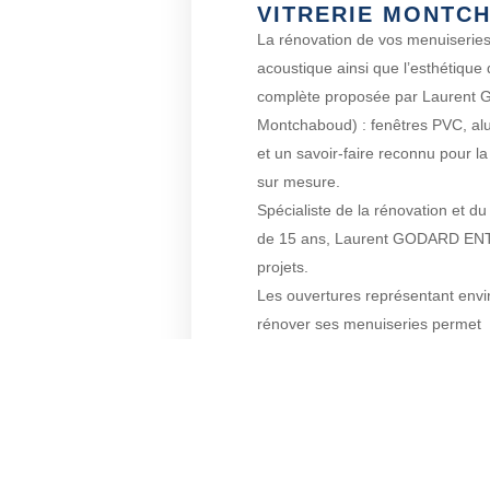
VITRERIE MONTC
La rénovation de vos menuiseries
acoustique ainsi que l’esthétique
complète proposée par Laurent
Montchaboud) : fenêtres PVC, alu
et un savoir-faire reconnu pour l
sur mesure.
Spécialiste de la rénovation et 
de 15 ans, Laurent GODARD EN
projets.
Les ouvertures représentant envi
rénover ses menuiseries permet
de réaliser des économies d’éner
environs.
CONT