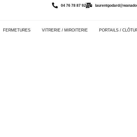
04 76 78 87 92
laurentgodard@wanadoo
FERMETURES
VITRERIE / MIROITERIE
PORTAILS / CLÔTU