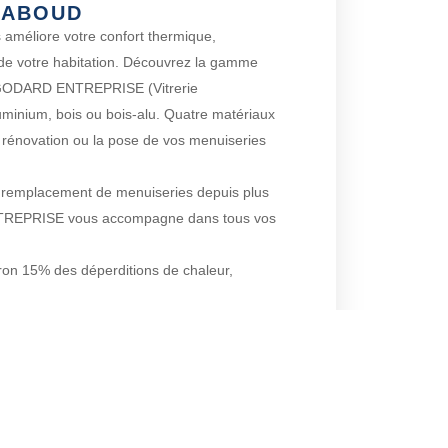
HABOUD
 améliore votre confort thermique,
 de votre habitation. Découvrez la gamme
 GODARD ENTREPRISE (Vitrerie
minium, bois ou bois-alu. Quatre matériaux
a rénovation ou la pose de vos menuiseries
du remplacement de menuiseries depuis plus
TREPRISE vous accompagne dans tous vos
ron 15% des déperditions de chaleur,
gie importantes sur Montchaboud et ses
ACTEZ-NOUS