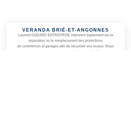
VERANDA BRIÉ-ET-ANGONNES
Laurent GODARD ENTREPRISE
intervient également sur la
réparation ou le remplacement des protections
de commerces et garages afin de sécuriser vos locaux. Nous
proposons une large gamme de rideaux métalliques
adaptés à toutes les devantures ainsi que le remplacement de
vitrines, petites ou grandes, sur Brié-et-Angonnes
et dans les communes alentours.
Actif sur tout le département de l’
Isère, Laurent GODARD
ENTREPRISE est spécialisé en menuiserie, vitrerie et miroiterie.
Située à Vizille, notre entreprise prend également en charge
l’installation de vérandas et la pose de stores en Isère, sur Brié-
et-Angonnes et sa région.
CONTACTEZ-NOUS