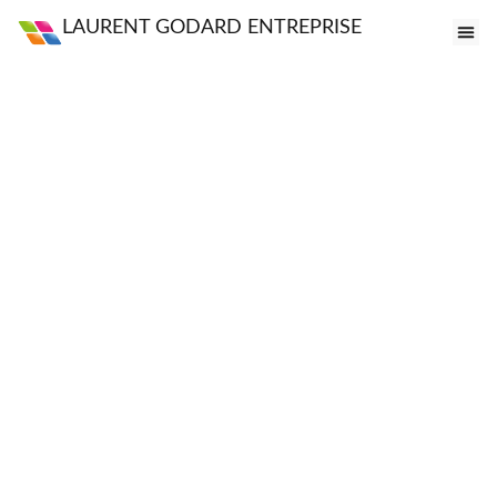
LAURENT GODARD ENTREPRISE
FE
VI
PO
S