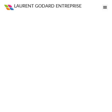
LAURENT GODARD ENTREPRISE
FE
VI
PO
S