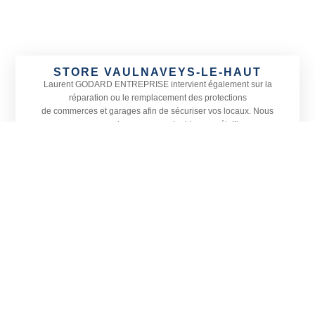
STORE VAULNAVEYS-LE-HAUT
Laurent GODARD ENTREPRISE
intervient également sur la
réparation ou le remplacement des protections
de commerces et garages afin de sécuriser vos locaux. Nous
proposons une large gamme de rideaux métalliques
adaptés à toutes les devantures ainsi que le remplacement de
vitrines, petites ou grandes, sur Vaulnaveys-le-Haut
et dans les communes alentours.
Actif sur tout le département de l’
Isère, Laurent GODARD
ENTREPRISE est spécialisé en menuiserie, vitrerie et miroiterie.
Située à Vizille, notre entreprise prend également en charge
l’installation de vérandas et la pose de stores en Isère, sur
Vaulnaveys-le-Haut et sa région.
CONTACTEZ-NOUS