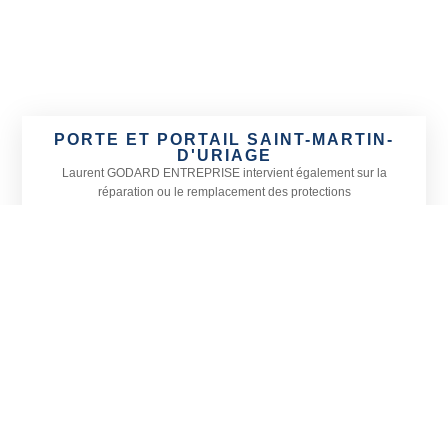
PORTE ET PORTAIL SAINT-MARTIN-
D'URIAGE
Laurent GODARD ENTREPRISE
intervient également sur la
réparation ou le remplacement des protections
de commerces et garages afin de sécuriser vos locaux. Nous
proposons une large gamme de rideaux métalliques
adaptés à toutes les devantures ainsi que le remplacement de
vitrines, petites ou grandes, sur Saint-Martin-d’Uriage
et dans les communes alentours.
Actif sur tout le département de l’
Isère, Laurent GODARD
ENTREPRISE est spécialisé en menuiserie, vitrerie et miroiterie.
Située à Vizille, notre entreprise prend également en charge
l’installation de vérandas et la pose de stores en Isère, sur Saint-
Martin-d’Uriage et sa région.
CONTACTEZ-NOUS