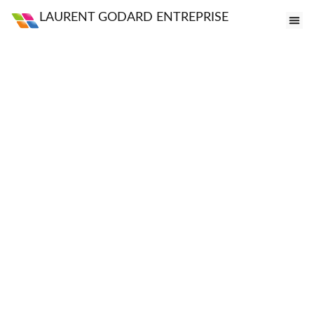
LAURENT GODARD ENTREPRISE
FE
VI
PO
S