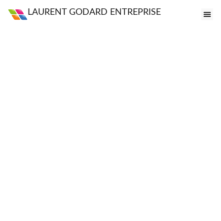
LAURENT GODARD ENTREPRISE
FE
VI
PO
S