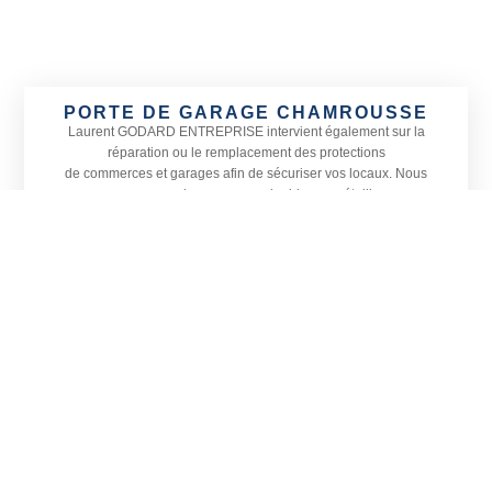
PORTE DE GARAGE CHAMROUSSE
Laurent GODARD ENTREPRISE
intervient également sur la
réparation ou le remplacement des protections
de commerces et garages afin de sécuriser vos locaux. Nous
proposons une large gamme de rideaux métalliques
adaptés à toutes les devantures ainsi que le remplacement de
vitrines, petites ou grandes, sur Chamrousse
et dans les communes alentours.
Actif sur tout le département de l’
Isère, Laurent GODARD
ENTREPRISE est spécialisé en menuiserie, vitrerie et miroiterie.
Située à Vizille, notre entreprise prend également en charge
l’installation de vérandas et la pose de stores en Isère, sur
Chamrousse et sa région.
CONTACTEZ-NOUS