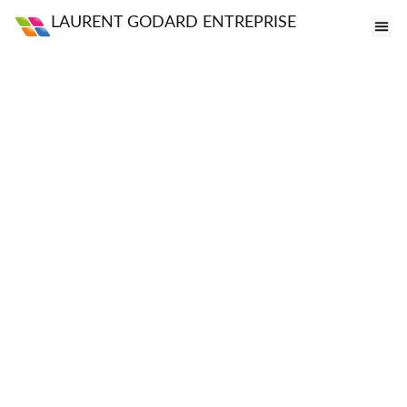
LAURENT GODARD ENTREPRISE
FE
VI
PO
S