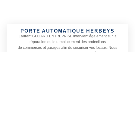
PORTE AUTOMATIQUE HERBEYS
Laurent GODARD ENTREPRISE
intervient également sur la
réparation ou le remplacement des protections
de commerces et garages afin de sécuriser vos locaux. Nous
proposons une large gamme de rideaux métalliques
adaptés à toutes les devantures ainsi que le remplacement de
vitrines, petites ou grandes, sur Herbeys
et dans les communes alentours.
Actif sur tout le département de l’
Isère, Laurent GODARD
ENTREPRISE est spécialisé en menuiserie, vitrerie et miroiterie.
Située à Vizille, notre entreprise prend également en charge
l’installation de vérandas et la pose de stores en Isère, sur
Herbeys et sa région.
CONTACTEZ-NOUS