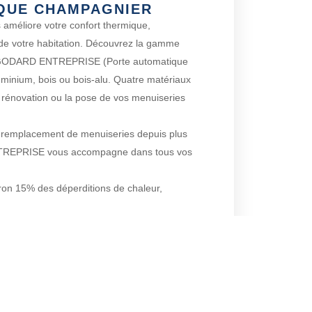
QUE CHAMPAGNIER
 améliore votre confort thermique,
 de votre habitation. Découvrez la gamme
 GODARD ENTREPRISE (Porte automatique
minium, bois ou bois-alu. Quatre matériaux
a rénovation ou la pose de vos menuiseries
du remplacement de menuiseries depuis plus
TREPRISE vous accompagne dans tous vos
ron 15% des déperditions de chaleur,
gie importantes sur Champagnier et ses
ACTEZ-NOUS