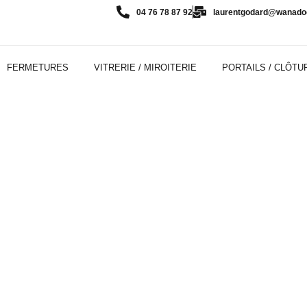
04 76 78 87 92
laurentgodard@wanadoo
FERMETURES
VITRERIE / MIROITERIE
PORTAILS / CLÔTU