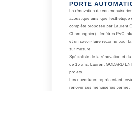
PORTE AUTOMATI
La rénovation de vos menuiseries
acoustique ainsi que l’esthétique
complète proposée par Laurent
Champagnier) : fenêtres PVC, alu
et un savoir-faire reconnu pour l
sur mesure.
Spécialiste de la rénovation et 
de 15 ans, Laurent GODARD EN
projets.
Les ouvertures représentant envi
rénover ses menuiseries permet
de réaliser des économies d’éner
environs.
CONT