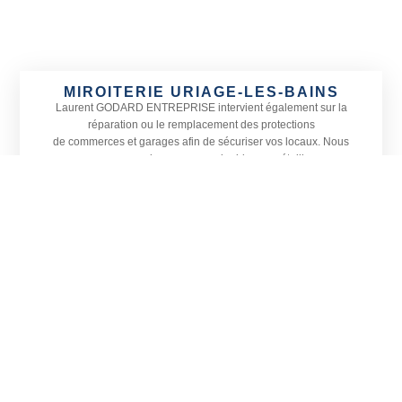
MIROITERIE URIAGE-LES-BAINS
Laurent GODARD ENTREPRISE
intervient également sur la
réparation ou le remplacement des protections
de commerces et garages afin de sécuriser vos locaux. Nous
proposons une large gamme de rideaux métalliques
adaptés à toutes les devantures ainsi que le remplacement de
vitrines, petites ou grandes, sur Uriage-les-Bains
et dans les communes alentours.
Actif sur tout le département de l’
Isère, Laurent GODARD
ENTREPRISE est spécialisé en menuiserie, vitrerie et miroiterie.
Située à Vizille, notre entreprise prend également en charge
l’installation de vérandas et la pose de stores en Isère, sur
Uriage-les-Bains et sa région.
CONTACTEZ-NOUS