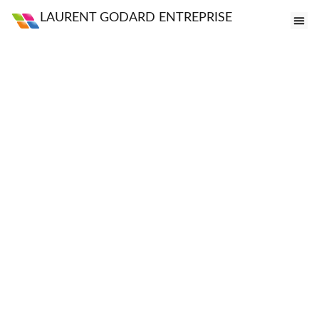
LAURENT GODARD ENTREPRISE
FE
VI
PO
S