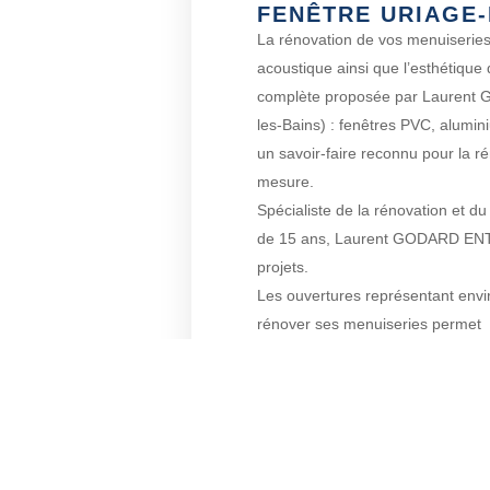
FENÊTRE URIAGE-
La rénovation de vos menuiseries
acoustique ainsi que l’esthétique
complète proposée par Laurent
les-Bains) : fenêtres PVC, alumin
un savoir-faire reconnu pour la r
mesure.
Spécialiste de la rénovation et 
de 15 ans, Laurent GODARD EN
projets.
Les ouvertures représentant envi
rénover ses menuiseries permet
de réaliser des économies d’énerg
environs.
CONT