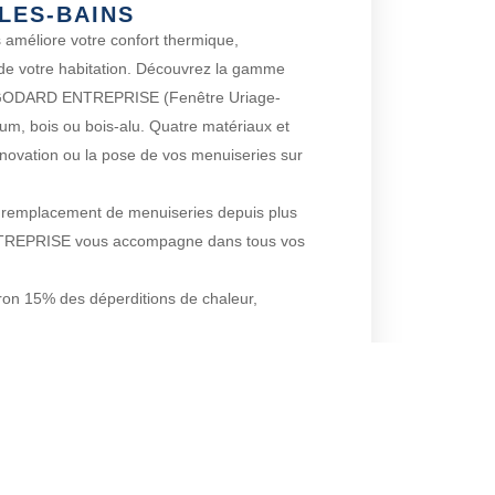
LES-BAINS
 améliore votre confort thermique,
 de votre habitation. Découvrez la gamme
 GODARD ENTREPRISE (Fenêtre Uriage-
ium, bois ou bois-alu. Quatre matériaux et
énovation ou la pose de vos menuiseries sur
du remplacement de menuiseries depuis plus
TREPRISE vous accompagne dans tous vos
ron 15% des déperditions de chaleur,
ie importantes sur Uriage-les-Bains et ses
ACTEZ-NOUS