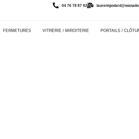
04 76 78 87 92
laurentgodard@wanadoo
FERMETURES
VITRERIE / MIROITERIE
PORTAILS / CLÔTU