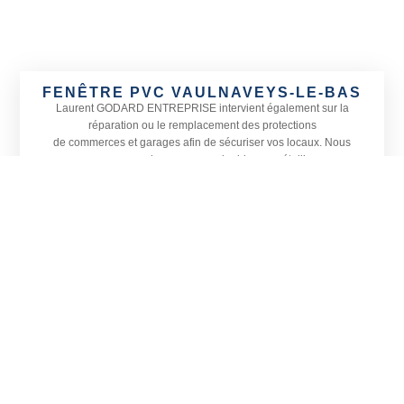
FENÊTRE PVC VAULNAVEYS-LE-BAS
Laurent GODARD ENTREPRISE
intervient également sur la
réparation ou le remplacement des protections
de commerces et garages afin de sécuriser vos locaux. Nous
proposons une large gamme de rideaux métalliques
adaptés à toutes les devantures ainsi que le remplacement de
vitrines, petites ou grandes, sur Vaulnaveys-le-Bas
et dans les communes alentours.
Actif sur tout le département de l’
Isère, Laurent GODARD
ENTREPRISE est spécialisé en menuiserie, vitrerie et miroiterie.
Située à Vizille, notre entreprise prend également en charge
l’installation de vérandas et la pose de stores en Isère, sur
Vaulnaveys-le-Bas et sa région.
CONTACTEZ-NOUS