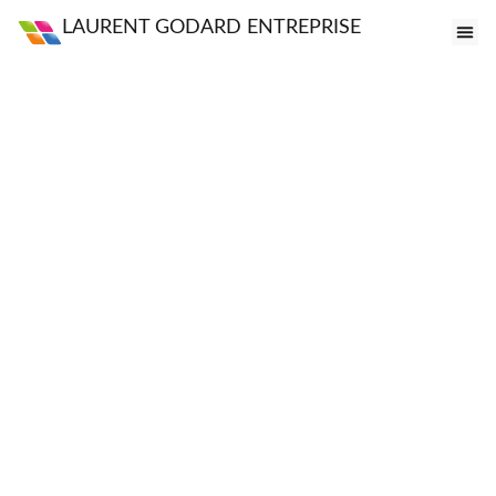
LAURENT GODARD ENTREPRISE
FE
VI
PO
S