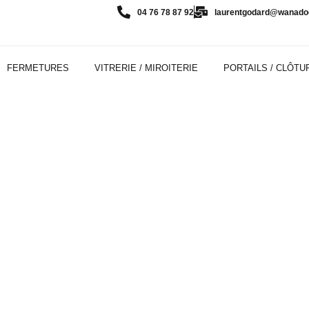
04 76 78 87 92
laurentgodard@wanadoo
FERMETURES
VITRERIE / MIROITERIE
PORTAILS / CLÔTU