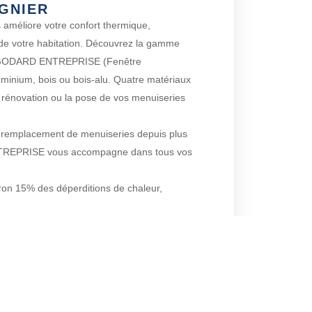
GNIER
 améliore votre confort thermique,
 de votre habitation. Découvrez la gamme
t GODARD ENTREPRISE (Fenêtre
minium, bois ou bois-alu. Quatre matériaux
a rénovation ou la pose de vos menuiseries
du remplacement de menuiseries depuis plus
TREPRISE vous accompagne dans tous vos
ron 15% des déperditions de chaleur,
gie importantes sur Champagnier et ses
ACTEZ-NOUS