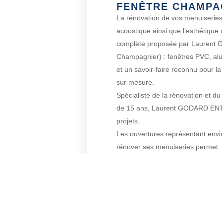
FENÊTRE CHAMPA
La rénovation de vos menuiseries
acoustique ainsi que l’esthétique
complète proposée par Lauren
Champagnier) : fenêtres PVC, alu
et un savoir-faire reconnu pour l
sur mesure.
Spécialiste de la rénovation et 
de 15 ans, Laurent GODARD EN
projets.
Les ouvertures représentant envi
rénover ses menuiseries permet
de réaliser des économies d’éner
environs.
CONT