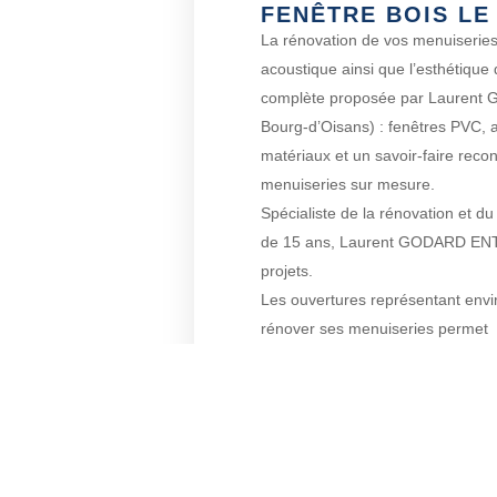
FENÊTRE BOIS LE
La rénovation de vos menuiseries
acoustique ainsi que l’esthétique
complète proposée par Laurent
Bourg-d’Oisans) : fenêtres PVC, a
matériaux et un savoir-faire reco
menuiseries sur mesure.
Spécialiste de la rénovation et 
de 15 ans, Laurent GODARD EN
projets.
Les ouvertures représentant envi
rénover ses menuiseries permet
de réaliser des économies d’éner
ses environs.
CONT