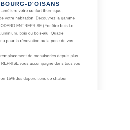
 BOURG-D'OISANS
 améliore votre confort thermique,
 de votre habitation. Découvrez la gamme
 GODARD ENTREPRISE (Fenêtre bois Le
luminium, bois ou bois-alu. Quatre
nnu pour la rénovation ou la pose de vos
du remplacement de menuiseries depuis plus
TREPRISE vous accompagne dans tous vos
ron 15% des déperditions de chaleur,
gie importantes sur Le Bourg-d’Oisans et
ACTEZ-NOUS