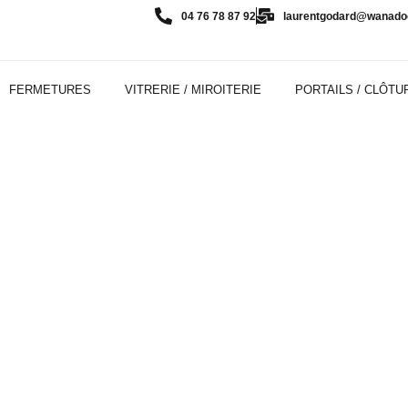
04 76 78 87 92
laurentgodard@wanadoo
FERMETURES
VITRERIE / MIROITERIE
PORTAILS / CLÔTU