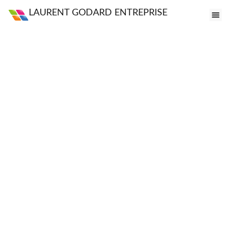
LAURENT GODARD ENTREPRISE
FE
VI
PO
S