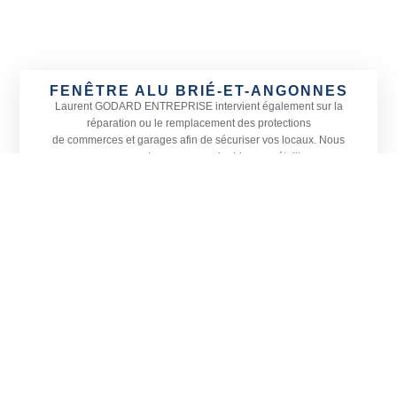
FENÊTRE ALU BRIÉ-ET-ANGONNES
Laurent GODARD ENTREPRISE
intervient également sur la
réparation ou le remplacement des protections
de commerces et garages afin de sécuriser vos locaux. Nous
proposons une large gamme de rideaux métalliques
adaptés à toutes les devantures ainsi que le remplacement de
vitrines, petites ou grandes, sur Brié-et-Angonnes
et dans les communes alentours.
Actif sur tout le département de l’
Isère, Laurent GODARD
ENTREPRISE est spécialisé en menuiserie, vitrerie et miroiterie.
Située à Vizille, notre entreprise prend également en charge
l’installation de vérandas et la pose de stores en Isère, sur Brié-
et-Angonnes et sa région.
CONTACTEZ-NOUS